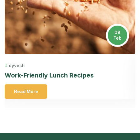
08
Feb
dyvesh
Work-Friendly Lunch Recipes
A
Read More