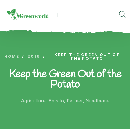
KEEP THE GREEN OUT OF
HOME
/
2019
/
THE POTATO
Keep the Green Out of the
Potato
Agriculture
,
Envato
,
Farmer
,
Ninetheme