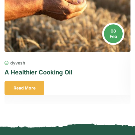
08
Feb
dyvesh
A Healthier Cooking Oil
H
Read More